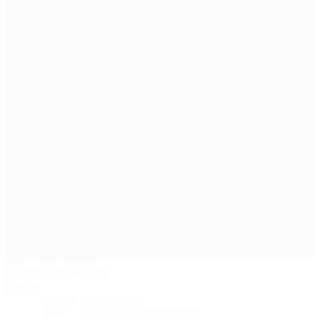
Olympiastadion
Berlin
15°
ciel nuageux
Le terrain est très humide