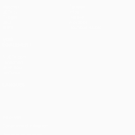
Matches
Équipes
UEFA.tv
Infos
Tirages
Histoire
Jeux
À propos
Stats
Boutique (clubs)
VOIR
ÉGALEMENT
fr.UEFA.com
Fondation
UEFA pour
l'enfance
LANGUES
Français
English
Français
Deutsch
Русский
Español
Italiano
Português
Vie privée
Conditions d'utilisation
Politique de cookies