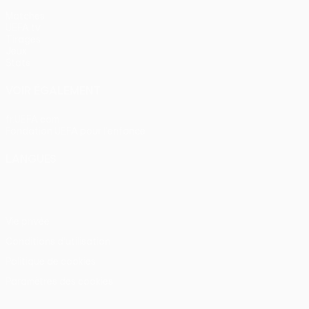
Matches
UEFA.tv
Tirages
Jeux
Stats
VOIR ÉGALEMENT
fr.UEFA.com
Fondation UEFA pour l'enfance
LANGUES
Français
English
Français
Deutsch
Русский
Español
Itali
Vie privée
Conditions d'utilisation
Politique de cookies
Paramètres des cookies