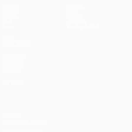
Matches
Équipes
UEFA.tv
Infos
Tirages
Histoire
Jeux
À propos
Stats
Boutique (clubs)
VOIR
ÉGALEMENT
fr.UEFA.com
Fondation
UEFA pour
l'enfance
LANGUES
Français
English
Français
Deutsch
Русский
Español
Italiano
Português
Vie privée
Conditions d'utilisation
Politique de cookies