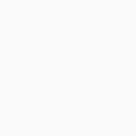
Matches
Équipes
UEFA.tv
Infos
Tirages
Histoire
Jeux
À propos
Stats
Boutique (clubs)
VOIR
ÉGALEMENT
fr.UEFA.com
Fondation
UEFA pour
l'enfance
LANGUES
Français
English
Français
Deutsch
Русский
Español
Italiano
Português
Vie privée
Conditions d'utilisation
Politique de cookies