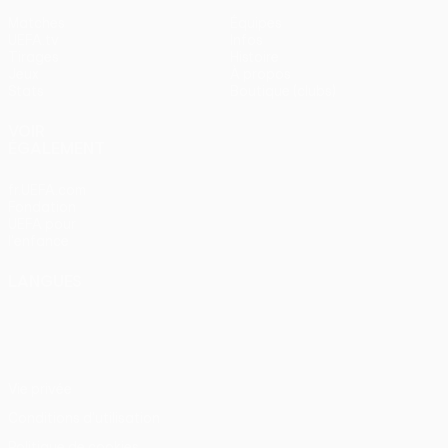
Matches
Équipes
UEFA.tv
Infos
Tirages
Histoire
Jeux
À propos
Stats
Boutique (clubs)
VOIR
ÉGALEMENT
fr.UEFA.com
Fondation
UEFA pour
l'enfance
LANGUES
Français
English
Français
Deutsch
Русский
Español
Italiano
Português
Vie privée
Conditions d'utilisation
Politique de cookies