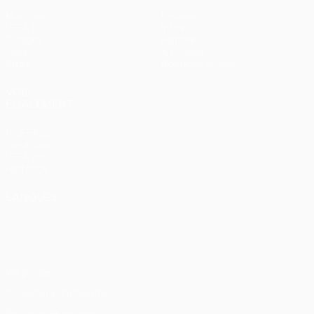
Matches
Équipes
UEFA.tv
Infos
Tirages
Histoire
Jeux
À propos
Stats
Boutique (clubs)
VOIR
ÉGALEMENT
fr.UEFA.com
Fondation
UEFA pour
l'enfance
LANGUES
Français
English
Français
Deutsch
Русский
Español
Italiano
Português
Vie privée
Conditions d'utilisation
Politique de cookies