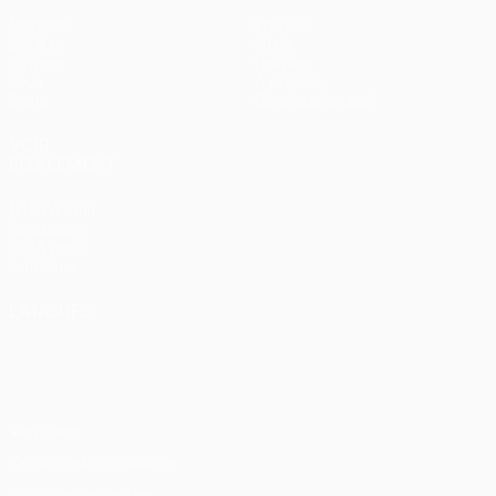
Matches
Équipes
UEFA.tv
Infos
Tirages
Histoire
Jeux
À propos
Stats
Boutique (clubs)
VOIR
ÉGALEMENT
fr.UEFA.com
Fondation
UEFA pour
l'enfance
LANGUES
Français
English
Français
Deutsch
Русский
Español
Italiano
Português
Vie privée
Conditions d'utilisation
Politique de cookies