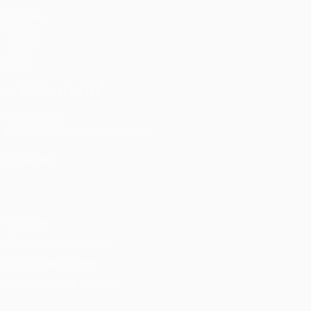
Matches
UEFA.tv
Tirages
Jeux
Stats
VOIR ÉGALEMENT
fr.UEFA.com
Fondation UEFA pour l'enfance
LANGUES
Français
English
Français
Deutsch
Русский
Español
Itali
Vie privée
Conditions d'utilisation
Politique de cookies
Paramètres des cookies