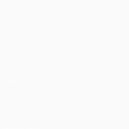
Matches
Équipes
UEFA.tv
Infos
Tirages
Histoire
Jeux
À propos
Stats
Boutique (clubs)
VOIR
ÉGALEMENT
fr.UEFA.com
Fondation
UEFA pour
l'enfance
LANGUES
Français
English
Français
Deutsch
Русский
Español
Italiano
Português
Vie privée
Conditions d'utilisation
Politique de cookies