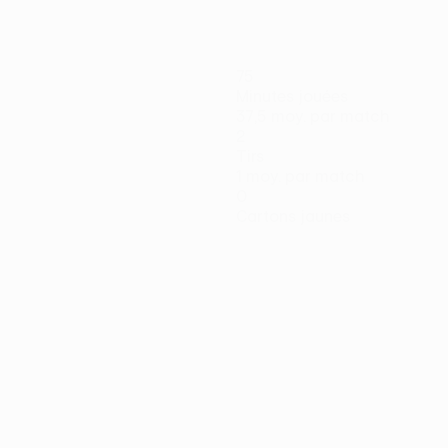
75
Minutes jouées
37,5 moy. par match
2
Tirs
1 moy. par match
0
Cartons jaunes