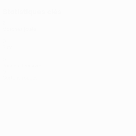
Statistiques clés
2
Matches joués
0
Buts
0
Passes décisives
0
Cartons rouges