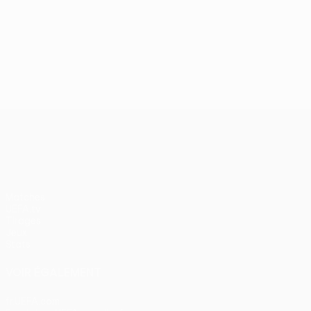
UEFA Conference League
Matches
UEFA.tv
Tirages
Jeux
Stats
VOIR ÉGALEMENT
fr.UEFA.com