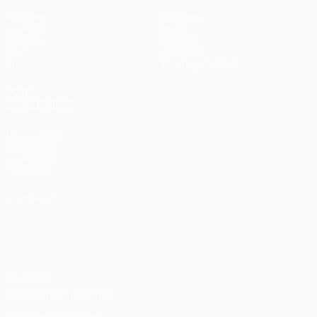
Matches
Équipes
UEFA.tv
Infos
Tirages
Histoire
Jeux
À propos
Stats
Boutique (clubs)
VOIR
ÉGALEMENT
fr.UEFA.com
Fondation
UEFA pour
l'enfance
LANGUES
Français
English
Français
Deutsch
Русский
Español
Italiano
Português
Vie privée
Conditions d'utilisation
Politique de cookies