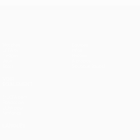
UEFA Conference League
Matches
Équipes
UEFA.tv
Infos
Tirages
Histoire
Jeux
À propos
Stats
Boutique (clubs)
VOIR
ÉGALEMENT
fr.UEFA.com
Fondation
UEFA pour
l'enfance
LANGUES
Français
English
Français
Deutsch
Русский
Español
Italiano
Português