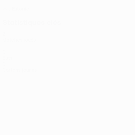
Estonie
PAYS
Statistiques clés
2
Matches joués
0
Buts
0
Cartons jaunes