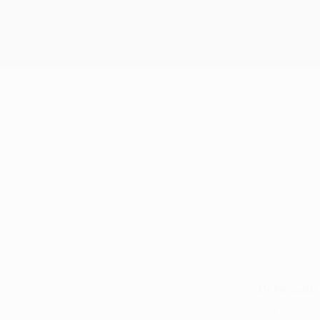
Défenseur
POSTE EN SÉLECTION
13
NUMÉRO EN SÉLECTION