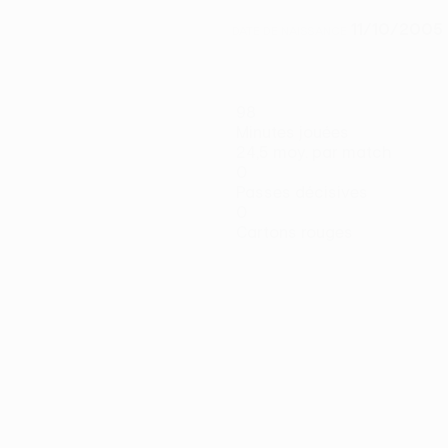
11/10/2005 
DATE DE NAISSANCE
98
Minutes jouées
24,5 moy. par match
0
Passes décisives
0
Cartons rouges