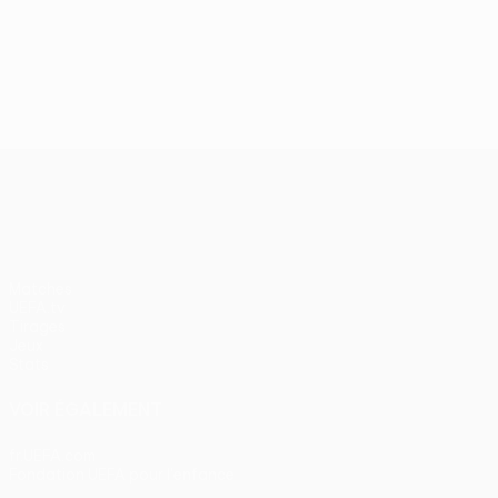
UEFA Conference League
Matches
UEFA.tv
Tirages
Jeux
Stats
VOIR ÉGALEMENT
fr.UEFA.com
Fondation UEFA pour l'enfance