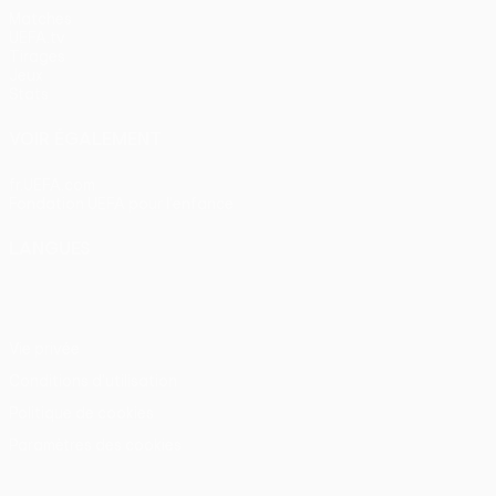
Matches
UEFA.tv
Tirages
Jeux
Stats
VOIR ÉGALEMENT
fr.UEFA.com
Fondation UEFA pour l'enfance
LANGUES
Français
English
Français
Deutsch
Русский
Español
Itali
Vie privée
Conditions d'utilisation
Politique de cookies
Paramètres des cookies