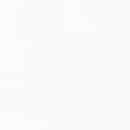
Matches
Équipes
UEFA.tv
Infos
Tirages
Histoire
Jeux
À propos
Stats
Boutique (clubs)
VOIR
ÉGALEMENT
fr.UEFA.com
Fondation
UEFA pour
l'enfance
LANGUES
Français
English
Français
Deutsch
Русский
Español
Italiano
Português
Vie privée
Conditions d'utilisation
Politique de cookies