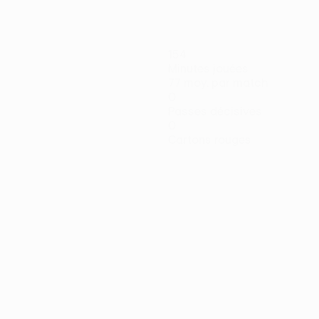
154
Minutes jouées
77 moy. par match
0
Passes décisives
0
Cartons rouges