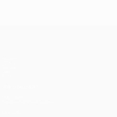
UEFA Conference League
Matches
UEFA.tv
Tirages
Jeux
Stats
VOIR ÉGALEMENT
fr.UEFA.com
Fondation UEFA pour l'enfance
LANGUES