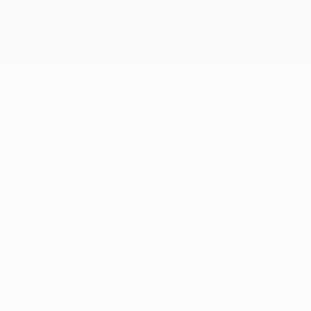
8
NUMÉRO EN CLUB
01/9/2002 
DATE DE NAISSANCE