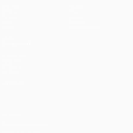
Matches
Équipes
UEFA.tv
Infos
Tirages
Histoire
Jeux
À propos
Stats
Boutique (clubs)
VOIR
ÉGALEMENT
fr.UEFA.com
Fondation
UEFA pour
l'enfance
LANGUES
Français
English
Français
Deutsch
Русский
Español
Italiano
Português
Vie privée
Conditions d'utilisation
Politique de cookies