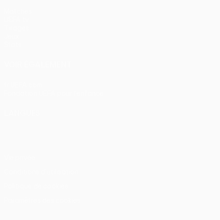
Matches
UEFA.tv
Tirages
Jeux
Stats
VOIR ÉGALEMENT
fr.UEFA.com
Fondation UEFA pour l'enfance
LANGUES
Français
English
Français
Deutsch
Русский
Español
Itali
Vie privée
Conditions d'utilisation
Politique de cookies
Paramètres des cookies