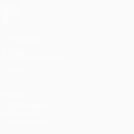
Matches
UEFA.tv
Tirages
Jeux
Stats
VOIR ÉGALEMENT
fr.UEFA.com
Fondation UEFA pour l'enfance
LANGUES
Français
English
Français
Deutsch
Русский
Español
Itali
Vie privée
Conditions d'utilisation
Politique de cookies
Paramètres des cookies