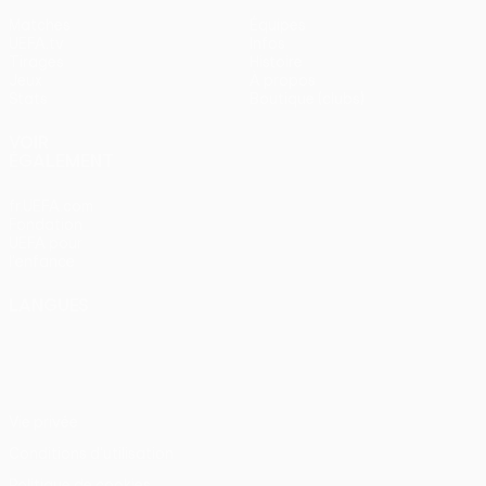
Matches
Équipes
UEFA.tv
Infos
Tirages
Histoire
Jeux
À propos
Stats
Boutique (clubs)
VOIR
ÉGALEMENT
fr.UEFA.com
Fondation
UEFA pour
l'enfance
LANGUES
Français
English
Français
Deutsch
Русский
Español
Italiano
Português
Vie privée
Conditions d'utilisation
Politique de cookies