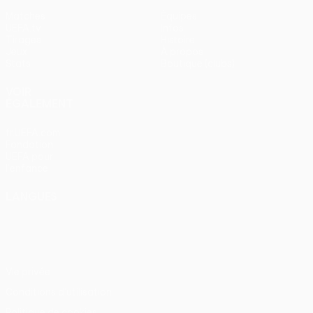
Matches
Équipes
UEFA.tv
Infos
Tirages
Histoire
Jeux
À propos
Stats
Boutique (clubs)
VOIR
ÉGALEMENT
fr.UEFA.com
Fondation
UEFA pour
l'enfance
LANGUES
Français
English
Français
Deutsch
Русский
Español
Italiano
Português
Vie privée
Conditions d'utilisation
Politique de cookies