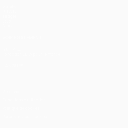
Matches
UEFA.tv
Tirages
Jeux
Stats
VOIR ÉGALEMENT
fr.UEFA.com
Fondation UEFA pour l'enfance
LANGUES
Français
English
Français
Deutsch
Русский
Español
Itali
Vie privée
Conditions d'utilisation
Politique de cookies
Paramètres des cookies