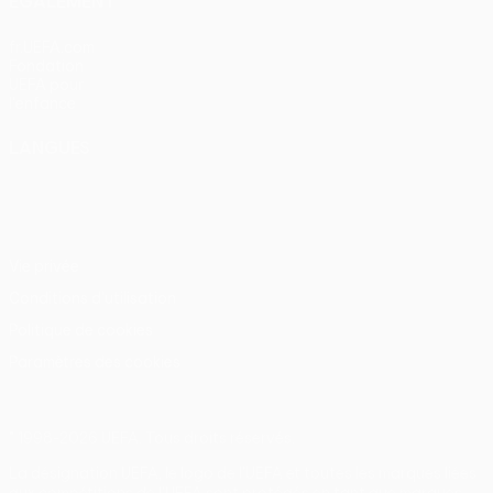
ÉGALEMENT
fr.UEFA.com
Fondation
UEFA pour
l'enfance
LANGUES
Français
English
Français
Deutsch
Русский
Español
Italiano
Português
Vie privée
Conditions d'utilisation
Politique de cookies
Paramètres des cookies
© 1998-2026 UEFA. Tous droits réservés.
La désignation UEFA, le logo de l'UEFA et toutes les marques liées