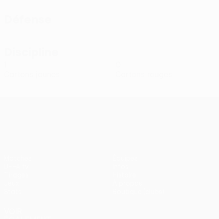
Défense
Discipline
1
0
Cartons jaunes
Cartons rouges
UEFA Conference League
Matches
Équipes
UEFA.tv
Infos
Tirages
Histoire
Jeux
À propos
Stats
Boutique (clubs)
VOIR