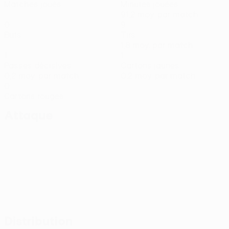
Matches joués
Minutes jouées
91,2 moy. par match
0
9
Buts
Tirs
1,8 moy. par match
1
1
Passes décisives
Cartons jaunes
0,2 moy. par match
0,2 moy. par match
0
Cartons rouges
Attaque
Distribution