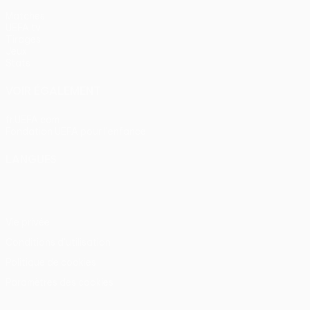
Matches
UEFA.tv
Tirages
Jeux
Stats
VOIR ÉGALEMENT
fr.UEFA.com
Fondation UEFA pour l'enfance
LANGUES
Français
English
Français
Deutsch
Русский
Español
Itali
Vie privée
Conditions d'utilisation
Politique de cookies
Paramètres des cookies