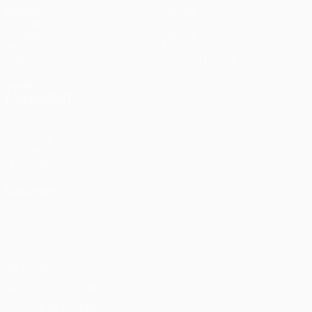
Matches
Équipes
UEFA.tv
Infos
Tirages
Histoire
Jeux
À propos
Stats
Boutique (clubs)
VOIR
ÉGALEMENT
fr.UEFA.com
Fondation
UEFA pour
l'enfance
LANGUES
Français
English
Français
Deutsch
Русский
Español
Italiano
Português
Vie privée
Conditions d'utilisation
Politique de cookies