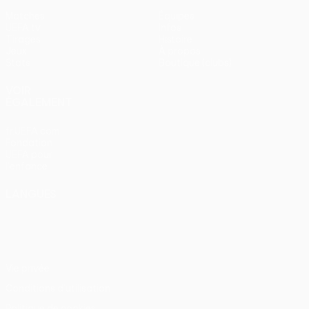
Matches
Équipes
UEFA.tv
Infos
Tirages
Histoire
Jeux
À propos
Stats
Boutique (clubs)
VOIR
ÉGALEMENT
fr.UEFA.com
Fondation
UEFA pour
l'enfance
LANGUES
Français
English
Français
Deutsch
Русский
Español
Italiano
Português
Vie privée
Conditions d'utilisation
Politique de cookies