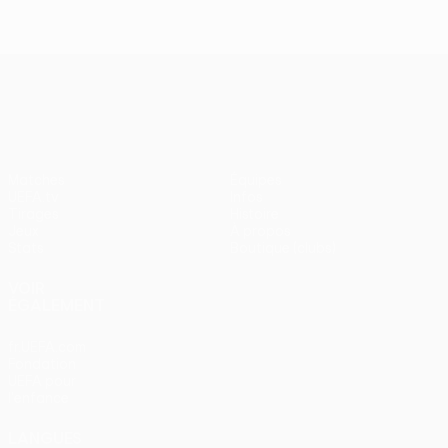
UEFA Conference League
Matches
Équipes
UEFA.tv
Infos
Tirages
Histoire
Jeux
À propos
Stats
Boutique (clubs)
VOIR
ÉGALEMENT
fr.UEFA.com
Fondation
UEFA pour
l'enfance
LANGUES