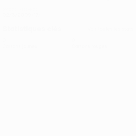
DATE DE NAISSANCE
02/3/2009 (17)
Statistiques clés
Voir toutes les stats
0
0
Cartons jaunes
Cartons rouges