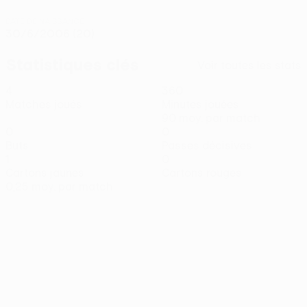
DATE DE NAISSANCE
30/6/2006 (20)
Statistiques clés
Voir toutes les stats
4
360
Matches joués
Minutes jouées
90 moy. par match
0
0
Buts
Passes décisives
1
0
Cartons jaunes
Cartons rouges
0,25 moy. par match