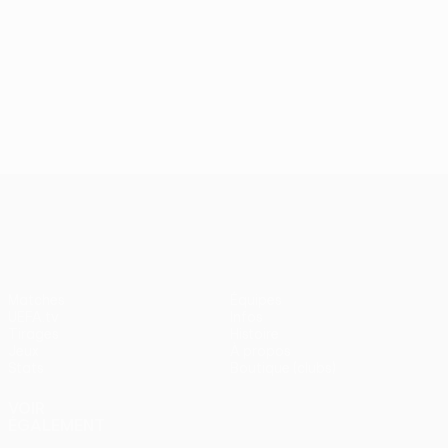
UEFA Conference League
Matches
Équipes
UEFA.tv
Infos
Tirages
Histoire
Jeux
À propos
Stats
Boutique (clubs)
VOIR
ÉGALEMENT