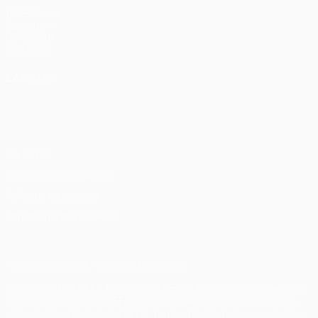
fr.UEFA.com
Fondation
UEFA pour
l'enfance
LANGUES
Français
English
Français
Deutsch
Русский
Español
Italiano
Português
Vie privée
Conditions d'utilisation
Politique de cookies
Paramètres des cookies
© 1998-2026 UEFA. Tous droits réservés.
La désignation UEFA, le logo de l'UEFA et toutes les marques liées
aux compétitions de l'UEFA sont protégés en tant que marques
et/ou droits d'auteur de l'UEFA. Toute utilisation de ces marques