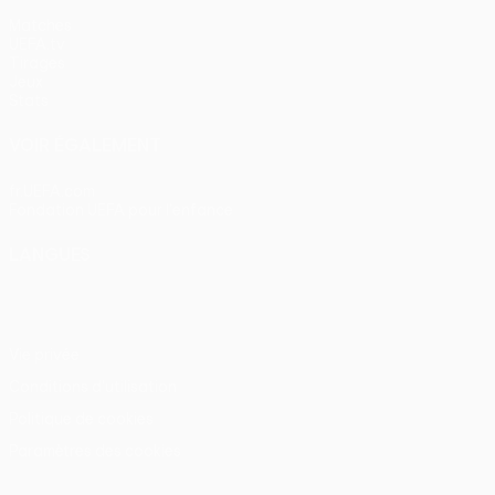
Matches
UEFA.tv
Tirages
Jeux
Stats
VOIR ÉGALEMENT
fr.UEFA.com
Fondation UEFA pour l'enfance
LANGUES
Français
English
Français
Deutsch
Русский
Español
Itali
Vie privée
Conditions d'utilisation
Politique de cookies
Paramètres des cookies