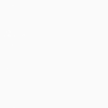
Matches
Équipes
UEFA.tv
Infos
Tirages
Histoire
Jeux
À propos
Stats
Boutique (clubs)
VOIR
ÉGALEMENT
fr.UEFA.com
Fondation
UEFA pour
l'enfance
LANGUES
Français
English
Français
Deutsch
Русский
Español
Italiano
Português
Vie privée
Conditions d'utilisation
Politique de cookies