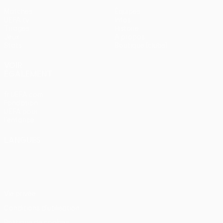
Matches
Équipes
UEFA.tv
Infos
Tirages
Histoire
Jeux
À propos
Stats
Boutique (clubs)
VOIR
ÉGALEMENT
fr.UEFA.com
Fondation
UEFA pour
l'enfance
LANGUES
Français
English
Français
Deutsch
Русский
Español
Italiano
Português
Vie privée
Conditions d'utilisation
Politique de cookies