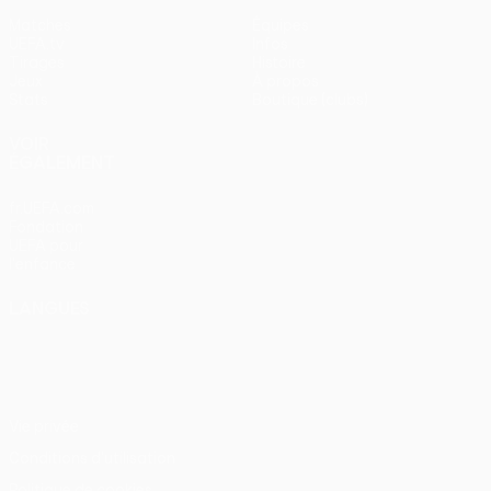
Matches
Équipes
UEFA.tv
Infos
Tirages
Histoire
Jeux
À propos
Stats
Boutique (clubs)
VOIR
ÉGALEMENT
fr.UEFA.com
Fondation
UEFA pour
l'enfance
LANGUES
Français
English
Français
Deutsch
Русский
Español
Italiano
Português
Vie privée
Conditions d'utilisation
Politique de cookies