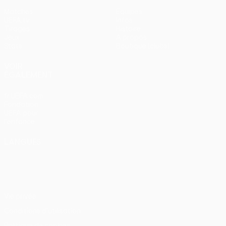
Matches
Équipes
UEFA.tv
Infos
Tirages
Histoire
Jeux
À propos
Stats
Boutique (clubs)
VOIR
ÉGALEMENT
fr.UEFA.com
Fondation
UEFA pour
l'enfance
LANGUES
Français
English
Français
Deutsch
Русский
Español
Italiano
Português
Vie privée
Conditions d'utilisation
Politique de cookies