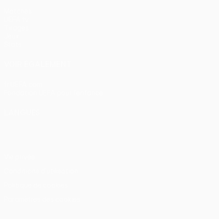
Matches
UEFA.tv
Tirages
Jeux
Stats
VOIR ÉGALEMENT
fr.UEFA.com
Fondation UEFA pour l'enfance
LANGUES
Français
English
Français
Deutsch
Русский
Español
Itali
Vie privée
Conditions d'utilisation
Politique de cookies
Paramètres des cookies