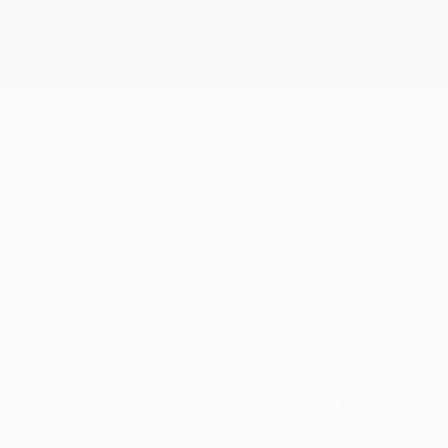
14
NUMÉRO EN CLUB
15/7/1999 (2
DATE DE NAISSANCE