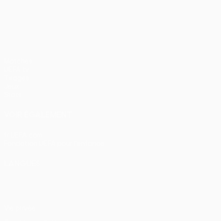
UEFA Conference League
Matches
UEFA.tv
Tirages
Jeux
Stats
VOIR ÉGALEMENT
fr.UEFA.com
Fondation UEFA pour l'enfance
LANGUES
Français
English
Français
Deutsch
Русский
Español
Itali
Vie privée