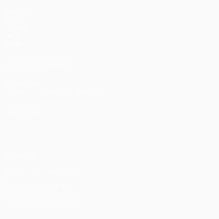
Matches
UEFA.tv
Tirages
Jeux
Stats
VOIR ÉGALEMENT
fr.UEFA.com
Fondation UEFA pour l'enfance
LANGUES
Français
English
Français
Deutsch
Русский
Español
Itali
Vie privée
Conditions d'utilisation
Politique de cookies
Paramètres des cookies