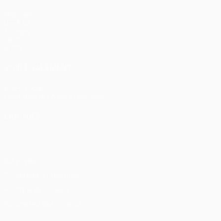
Matches
UEFA.tv
Tirages
Jeux
Stats
VOIR ÉGALEMENT
fr.UEFA.com
Fondation UEFA pour l'enfance
LANGUES
Français
English
Français
Deutsch
Русский
Español
Itali
Vie privée
Conditions d'utilisation
Politique de cookies
Paramètres des cookies