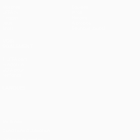
Matches
Équipes
UEFA.tv
Infos
Tirages
Histoire
Jeux
À propos
Stats
Boutique (clubs)
VOIR
ÉGALEMENT
fr.UEFA.com
Fondation
UEFA pour
l'enfance
LANGUES
Français
English
Français
Deutsch
Русский
Español
Italiano
Português
Vie privée
Conditions d'utilisation
Politique de cookies