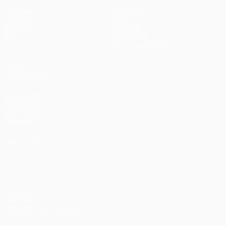
Matches
Équipes
UEFA.tv
Infos
Tirages
Histoire
Jeux
À propos
Stats
Boutique (clubs)
VOIR
ÉGALEMENT
fr.UEFA.com
Fondation
UEFA pour
l'enfance
LANGUES
Français
English
Français
Deutsch
Русский
Español
Italiano
Português
Vie privée
Conditions d'utilisation
Politique de cookies