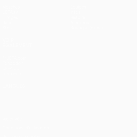
Matches
Équipes
UEFA.tv
Infos
Tirages
Histoire
Jeux
À propos
Stats
Boutique (clubs)
VOIR
ÉGALEMENT
fr.UEFA.com
Fondation
UEFA pour
l'enfance
LANGUES
Français
English
Français
Deutsch
Русский
Español
Italiano
Português
Vie privée
Conditions d'utilisation
Politique de cookies