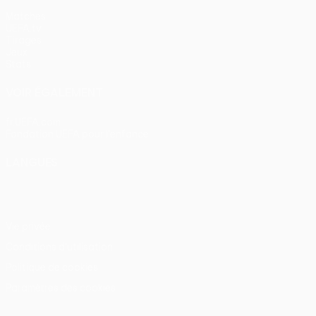
Matches
UEFA.tv
Tirages
Jeux
Stats
VOIR ÉGALEMENT
fr.UEFA.com
Fondation UEFA pour l'enfance
LANGUES
Français
English
Français
Deutsch
Русский
Español
Itali
Vie privée
Conditions d'utilisation
Politique de cookies
Paramètres des cookies