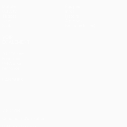
Matches
Équipes
UEFA.tv
Infos
Tirages
Histoire
Jeux
À propos
Stats
Boutique (clubs)
VOIR
ÉGALEMENT
fr.UEFA.com
Fondation
UEFA pour
l'enfance
LANGUES
Français
English
Français
Deutsch
Русский
Español
Italiano
Português
Vie privée
Conditions d'utilisation
Politique de cookies