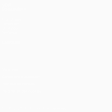
VOIR
ÉGALEMENT
fr.UEFA.com
Fondation
UEFA pour
l'enfance
LANGUES
Français
English
Français
Deutsch
Русский
Español
Italiano
Português
Vie privée
Conditions d'utilisation
Politique de cookies
Paramètres des cookies
© 1998-2026 UEFA. Tous droits réservés.