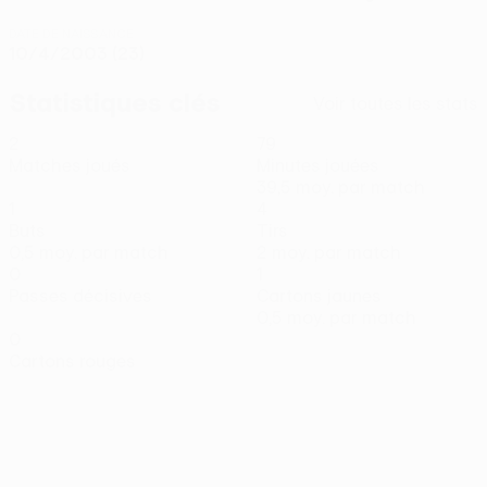
DATE DE NAISSANCE
10/4/2003 (23)
Statistiques clés
Voir toutes les stats
2
79
Matches joués
Minutes jouées
39,5 moy. par match
1
4
Buts
Tirs
0,5 moy. par match
2 moy. par match
0
1
Passes décisives
Cartons jaunes
0,5 moy. par match
0
Cartons rouges