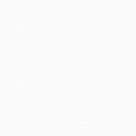
Fondation
UEFA pour
l'enfance
LANGUES
Français
English
Français
Deutsch
Русский
Español
Italiano
Português
Vie privée
Conditions d'utilisation
Politique de cookies
Paramètres des cookies
© 1998-2026 UEFA. Tous droits réservés.
La désignation UEFA, le logo de l'UEFA et toutes les marques liées
aux compétitions de l'UEFA sont protégés en tant que marques
et/ou droits d'auteur de l'UEFA. Toute utilisation de ces marques
déposées à des fins commerciales est interdite. L'utilisation de la