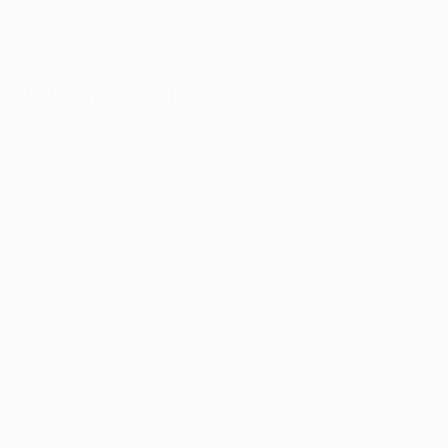
DATE DE NAISSANCE
18/10/2005 (20)
Statistiques clés
Voir toutes les stats
2
210
Matches joués
Minutes jouées
105 moy. par match
0
0
Buts
Cartons jaunes
0
Cartons rouges