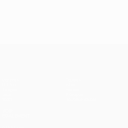
UEFA Conference League
Matches
Équipes
UEFA.tv
Infos
Tirages
Histoire
Jeux
À propos
Stats
Boutique (clubs)
VOIR
ÉGALEMENT
fr.UEFA.com