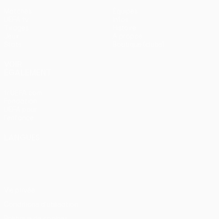
Matches
Équipes
UEFA.tv
Infos
Tirages
Histoire
Jeux
À propos
Stats
Boutique (clubs)
VOIR
ÉGALEMENT
fr.UEFA.com
Fondation
UEFA pour
l'enfance
LANGUES
Français
English
Français
Deutsch
Русский
Español
Italiano
Português
Vie privée
Conditions d'utilisation
Politique de cookies