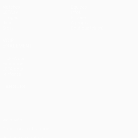
Matches
Équipes
UEFA.tv
Infos
Tirages
Histoire
Jeux
À propos
Stats
Boutique (clubs)
VOIR
ÉGALEMENT
fr.UEFA.com
Fondation
UEFA pour
l'enfance
LANGUES
Français
English
Français
Deutsch
Русский
Español
Italiano
Português
Vie privée
Conditions d'utilisation
Politique de cookies