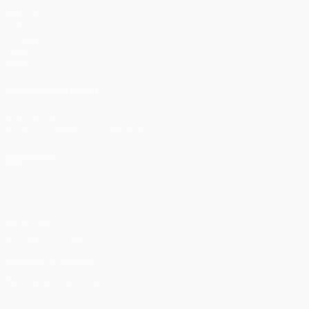
Matches
UEFA.tv
Tirages
Jeux
Stats
VOIR ÉGALEMENT
fr.UEFA.com
Fondation UEFA pour l'enfance
LANGUES
Français
English
Français
Deutsch
Русский
Español
Itali
Vie privée
Conditions d'utilisation
Politique de cookies
Paramètres des cookies