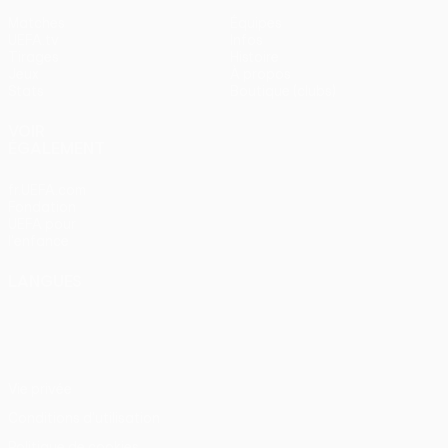
Matches
Équipes
UEFA.tv
Infos
Tirages
Histoire
Jeux
À propos
Stats
Boutique (clubs)
VOIR
ÉGALEMENT
fr.UEFA.com
Fondation
UEFA pour
l'enfance
LANGUES
Français
English
Français
Deutsch
Русский
Español
Italiano
Português
Vie privée
Conditions d'utilisation
Politique de cookies