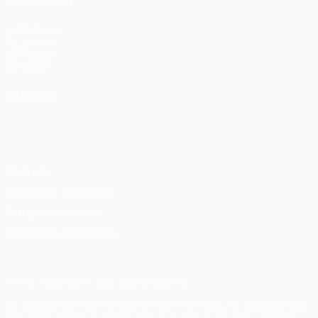
ÉGALEMENT
fr.UEFA.com
Fondation
UEFA pour
l'enfance
LANGUES
Français
English
Français
Deutsch
Русский
Español
Italiano
Português
Vie privée
Conditions d'utilisation
Politique de cookies
Paramètres des cookies
© 1998-2026 UEFA. Tous droits réservés.
La désignation UEFA, le logo de l'UEFA et toutes les marques liées