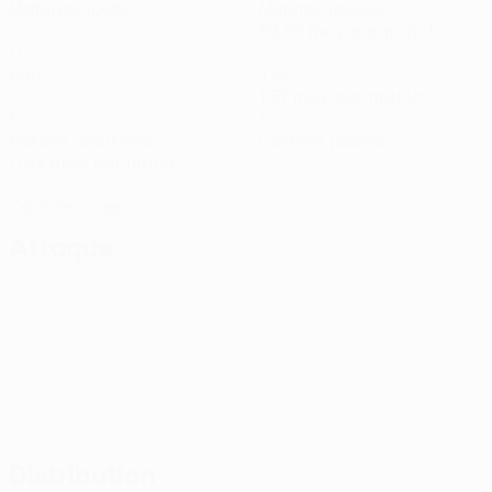
Matches joués
Minutes jouées
83,67 moy. par match
0
5
Buts
Tirs
1,67 moy. par match
1
0
Passes décisives
Cartons jaunes
0,34 moy. par match
0
Cartons rouges
Attaque
Distribution