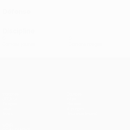
Défense
Discipline
0
0
Cartons jaunes
Cartons rouges
UEFA Conference League
Matches
Équipes
UEFA.tv
Infos
Tirages
Histoire
Jeux
À propos
Stats
Boutique (clubs)
VOIR